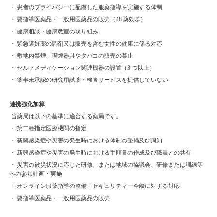
・ 患者のプライバシーに配慮した服薬指導を実施する体制
・ 要指導医薬品・一般用医薬品の販売（48 薬効群）
・ 健康相談・健康教室の取り組み
・ 緊急避妊薬の調剤又は販売を含む女性の健康に係る対応
・ 敷地内禁煙、喫煙器具やタバコの販売の禁止
・ セルフメディケーション関連機器の設置（3 つ以上）
・ 薬事未承認の研究用試薬・検査サービスを提供していない
連携強化加算
当薬局は以下の基準に適合する薬局です。
・ 第二種指定医療機関の指定
・ 新興感染症や災害の発生時における体制の整備及び周知
・ 新興感染症や災害の発生時における手順書の作成及び職員との共有
・ 災害の被災状況に応じた研修、または地域の協議会、研修または訓練等
への参加計画・実施
・ オンライン服薬指導の整備・セキュリティー全般に対する対応
・ 要指導医薬品・一般用医薬品の販売