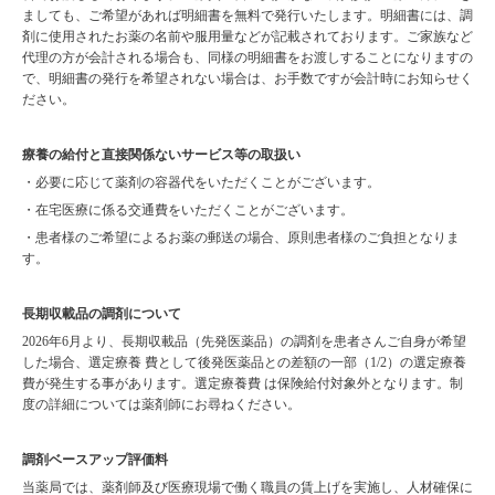
ましても、ご希望があれば明細書を無料で発行いたします。明細書には、調
剤に使用されたお薬の名前や服用量などが記載されております。ご家族など
代理の方が会計される場合も、同様の明細書をお渡しすることになりますの
で、明細書の発行を希望されない場合は、お手数ですが会計時にお知らせく
ださい。
療養の給付と直接関係ないサービス等の取扱い
・必要に応じて薬剤の容器代をいただくことがございます。
・在宅医療に係る交通費をいただくことがございます。
・患者様のご希望によるお薬の郵送の場合、原則患者様のご負担となりま
す。
長期収載品の調剤について
2026年6月より、長期収載品（先発医薬品）の調剤を患者さんご自身が希望
した場合、選定療養 費として後発医薬品との差額の一部（1/2）の選定療養
費が発生する事があります。選定療養費 は保険給付対象外となります。制
度の詳細については薬剤師にお尋ねください。
調剤ベースアップ評価料
当薬局では、薬剤師及び医療現場で働く職員の賃上げを実施し、人材確保に