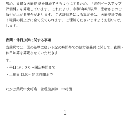
努め、良質な医療提 供を継続できるようにするため、「調剤ベースアップ
評価料」を算定しています。 これにより、令和8年6月以降、患者さまのご
負担が上がる場合があります。 この評価料による算定分は、医療現場で働
く職員の賃上げに全て充てられます。 ご理解くださいますようお願いいた
します。
夜間・休日加算に関する事項
当薬局では、国の基準に従い下記の時間帯での処方箋受付に関して、夜間・
休日加算を算定させていただきま
す。
・平日 19：００～閉店時間まで
・土曜日 13:00～閉店時間まで
わかば薬局中央町店 管理薬剤師 中村団
1