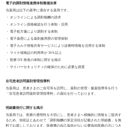
電子的調剤情報連携体制整備加算
当薬局は以下の基準に適合する薬局です。
・ オンラインによる調剤報酬の請求
・ オンライン資格確認を行う体制・活用
・ 電子処方箋により調剤する体制
・ 電子薬歴による薬剤服用歴の管理体制
・ 電子カルテ情報共有サービスにより診療時情報を活用する体制
・ マイナ保険証の利用率が 30％以上
・ 医療 DX 推進の体制に関する掲示
・ サイバーセキュリティの確保のために必要な措置
在宅患者訪問薬剤管理指導料
当薬局は、患者さまのご自宅等を訪問し、薬剤の管理・服薬指導等を行う
「在宅患者訪問薬剤管理指導料」の届出を行っております。
明細書発行に関する掲示
当薬局では、医療の透明性を大切にし、患者さまへ積極的に情報をご提供す
るため、領収証とあわせて「調剤報酬の算定項目が記載された明細書」を無
料でお渡ししております。医療費の自己負担がない公費負担医療の方につき