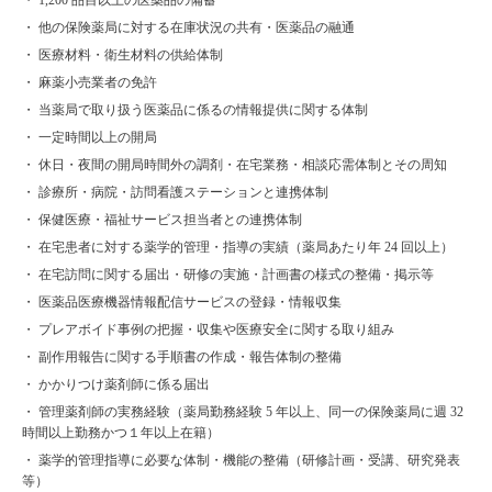
・ 他の保険薬局に対する在庫状況の共有・医薬品の融通
・ 医療材料・衛生材料の供給体制
・ 麻薬小売業者の免許
・ 当薬局で取り扱う医薬品に係るの情報提供に関する体制
・ 一定時間以上の開局
・ 休日・夜間の開局時間外の調剤・在宅業務・相談応需体制とその周知
・ 診療所・病院・訪問看護ステーションと連携体制
・ 保健医療・福祉サービス担当者との連携体制
・ 在宅患者に対する薬学的管理・指導の実績（薬局あたり年 24 回以上）
・ 在宅訪問に関する届出・研修の実施・計画書の様式の整備・掲示等
・ 医薬品医療機器情報配信サービスの登録・情報収集
・ プレアボイド事例の把握・収集や医療安全に関する取り組み
・ 副作用報告に関する手順書の作成・報告体制の整備
・ かかりつけ薬剤師に係る届出
・ 管理薬剤師の実務経験（薬局勤務経験 5 年以上、同一の保険薬局に週 32
時間以上勤務かつ１年以上在籍）
・ 薬学的管理指導に必要な体制・機能の整備（研修計画・受講、研究発表
等）