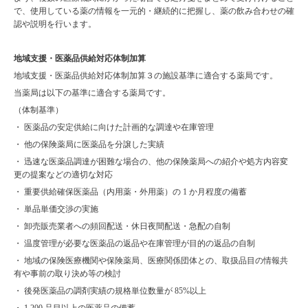
で、使用している薬の情報を一元的・継続的に把握し、薬の飲み合わせの確
認や説明を行います。
地域支援・医薬品供給対応体制加算
地域支援・医薬品供給対応体制加算３の施設基準に適合する薬局です。
当薬局は以下の基準に適合する薬局です。
（体制基準）
・ 医薬品の安定供給に向けた計画的な調達や在庫管理
・ 他の保険薬局に医薬品を分譲した実績
・ 迅速な医薬品調達が困難な場合の、他の保険薬局への紹介や処方内容変
更の提案などの適切な対応
・ 重要供給確保医薬品（内用薬・外用薬）の 1 か月程度の備蓄
・ 単品単価交渉の実施
・ 卸売販売業者への頻回配送・休日夜間配送・急配の自制
・ 温度管理が必要な医薬品の返品や在庫管理が目的の返品の自制
・ 地域の保険医療機関や保険薬局、医療関係団体との、取扱品目の情報共
有や事前の取り決め等の検討
・ 後発医薬品の調剤実績の規格単位数量が 85%以上
・ 1,200 品目以上の医薬品の備蓄