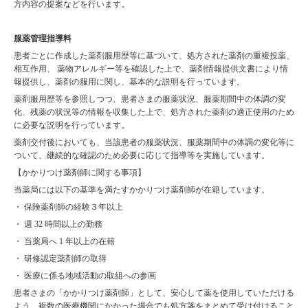
方内容の提案などを行います。
服薬管理指導料
患者ごとに作成した薬剤服用歴等に基づいて、処方された薬剤の重複投薬、
相互作用、 薬物アレルギー等を確認した上で、薬剤情報提供文書により情
報提供し、薬剤の服用に関し、基本的な説明を行っています。
薬剤服用歴等を参照しつつ、患者さまの服薬状況、服薬期間中の体調の変
化、残薬の状況等の情報を収集した上で、処方された薬剤の適正使用のため
に必要な説明を行っています。
薬剤交付後においても、当該患者の服薬状況、服薬期間中の体調の変化等に
ついて、継続的な確認のため必要に応じて指導等を実施しています。
【かかりつけ薬剤師に関する事項】
当薬局には以下の基準を満たすかかりつけ薬剤師が在籍しています。
・ 保険薬剤師の経験３年以上
・ 週 32 時間以上の勤務
・ 当薬局へ 1 年以上の在籍
・ 研修認定薬剤師の取得
・ 医療に係る地域活動の取組への参画
患者さまの「かかりつけ薬剤師」として、安心して薬を使用していただける
よう、複数の医療機関にかかった場合でも処方箋をまとめて受け付けること